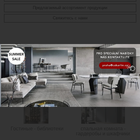
Предлагаемый ассортимент продукции
Свяжитесь с нами
Гостиные - полка
Гостиные - Конференц
столы
Гостиные - библиотеки
спальная комната -
гардеробы и шкафчики