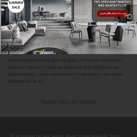
большое преимущество заключается в том, что мы
стараемся продумать до мельчайших деталей. Наша
профессиональная команда технических специалистов
позаботится о том, чтобы вы были полностью
удовлетворены, когда впервые открываете свой новый дом.
Мы знаем по опыту наших и наших клиентов, насколько
раздражают жалобы и как они растягиваются в то время,
когда сбытовая компания и монтажная компания
перекладывают вину друг на друга, а больше всего бьют
клиента. Однако с нами вы избежите этих проблем, мы -
одна команда, одна компания и готовы решить все ваши
требования за вас.
Прайс-лист на услуги
Взгляните на наш выставочный зал ...