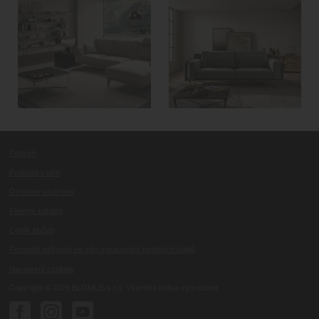
Partneři
Podmínky užití
Ochrana soukromí
Firemní katalog
Ceník služeb
Formulář stížnosti ve věci zpracování osobních údajů
Nastavení cookies
Copyright © 2026 BLOMUS s.r.o. Všechna práva vyhrazena