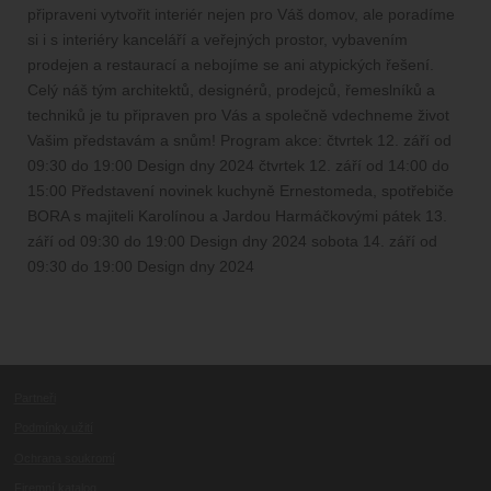
připraveni vytvořit interiér nejen pro Váš domov, ale poradíme
si i s interiéry kanceláří a veřejných prostor, vybavením
prodejen a restaurací a nebojíme se ani atypických řešení.
Celý náš tým architektů, designérů, prodejců, řemeslníků a
techniků je tu připraven pro Vás a společně vdechneme život
Vašim představám a snům! Program akce: čtvrtek 12. září od
09:30 do 19:00 Design dny 2024 čtvrtek 12. září od 14:00 do
15:00 Představení novinek kuchyně Ernestomeda, spotřebiče
BORA s majiteli Karolínou a Jardou Harmáčkovými pátek 13.
září od 09:30 do 19:00 Design dny 2024 sobota 14. září od
09:30 do 19:00 Design dny 2024
Partneři
Podmínky užití
Ochrana soukromí
Firemní katalog