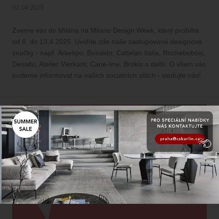
02.04.2025
Zveme vás do Milána na Milano Design Week, který probíhá
od 8. do 13.4.2025. Uvidíte zde naše zastupované designové
značky - např. Arketipo, Bonaldo, Cattelan Italia, Rochebobois,
Desalto, Atelier Vierkant, Cane-line, Brokis a další. O všem vás
budeme informovat na našich sociálních sítích - sledujte nás!